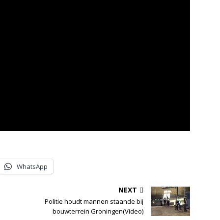
WhatsApp
NEXT
Politie houdt mannen staande bij
bouwterrein Groningen(Video)