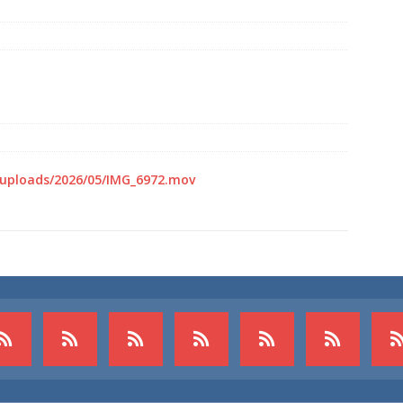
dweer brengt verkoeling in Leek(Video)
NIEUWS
slang schiet los van vuilniswagen tijdens inzamelronde
EUWS
oon gewond na incident openluchtbad Groningen(Video)
htwagen met mest van de weg door klapband N34 Odoorn(Video)
/uploads/2026/05/IMG_6972.mov