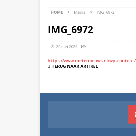
[ 5 augustus 2026 ]
Bran
HOME
Media
IMG_6972
[ 4 augustus 2026 ]
Olie
Hoogeveen(Video)
NI
IMG_6972
[ 4 augustus 2026 ]
Pers
NIEUWS
20 mei 2026
[ 6 augustus 2026 ]
Vrac
https://www.meternieuws.nl/wp-content
TERUG NAAR ARTIKEL
NIEUWS