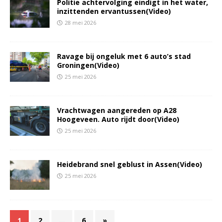
Politie achtervolging eindigt in het water,
inzittenden ervantussen(Video)
28 mei 2026
Ravage bij ongeluk met 6 auto’s stad
Groningen(Video)
25 mei 2026
Vrachtwagen aangereden op A28
Hoogeveen. Auto rijdt door(Video)
25 mei 2026
Heidebrand snel geblust in Assen(Video)
25 mei 2026
1
2
…
6
»