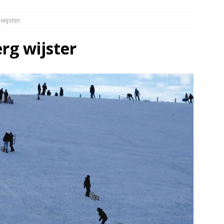
elauto en personenwagen in botsing in Ommen(Video)
NIEUWS
wijster
band en wagen met stro in de brand in Oosterhesselen(Video)
rg wijster
ine brand in Wijster(Video)
NIEUWS
er aangevaren op Schildmeer Steendam(Video)
NIEUWS