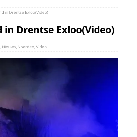
elauto en personenwagen in botsing in Ommen(Video)
NIEUWS
nd in Drentse Exloo(Video)
band en wagen met stro in de brand in Oosterhesselen(Video)
 in Drentse Exloo(Video)
ine brand in Wijster(Video)
NIEUWS
er aangevaren op Schildmeer Steendam(Video)
NIEUWS
d
,
Nieuws
,
Noorden
,
Video