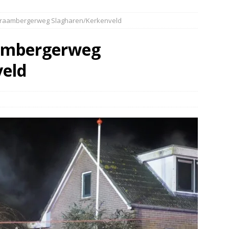
elauto en personenwagen in botsing in Ommen(Video)
NIEUWS
raambergerweg Slagharen/Kerkenveld
band en wagen met stro in de brand in Oosterhesselen(Video)
ambergerweg
ine brand in Wijster(Video)
NIEUWS
veld
er aangevaren op Schildmeer Steendam(Video)
NIEUWS