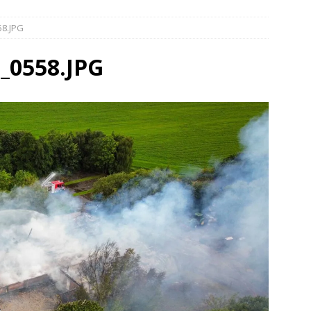
elauto en personenwagen in botsing in Ommen(Video)
NIEUWS
58.JPG
band en wagen met stro in de brand in Oosterhesselen(Video)
_0558.JPG
ine brand in Wijster(Video)
NIEUWS
er aangevaren op Schildmeer Steendam(Video)
NIEUWS