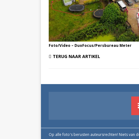
Foto/Video – DuoFocus/Persbureau Meter
TERUG NAAR ARTIKEL
Op alle foto's berusten auteursrechten! Niets van 