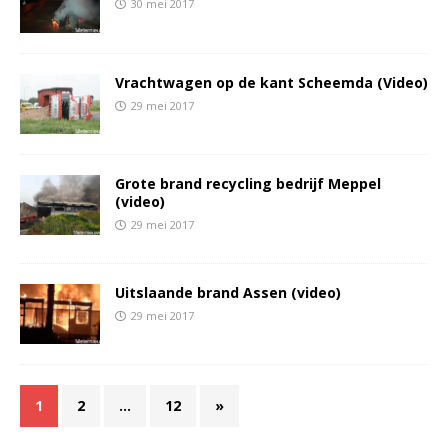
30 mei 2017
Vrachtwagen op de kant Scheemda (Video)
29 mei 2017
Grote brand recycling bedrijf Meppel
(video)
29 mei 2017
Uitslaande brand Assen (video)
29 mei 2017
1
2
…
12
»