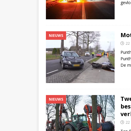
gevlo
Mot
NIEUWS
22
Punth
Punth
De m
Twe
NIEUWS
bes
ver
22