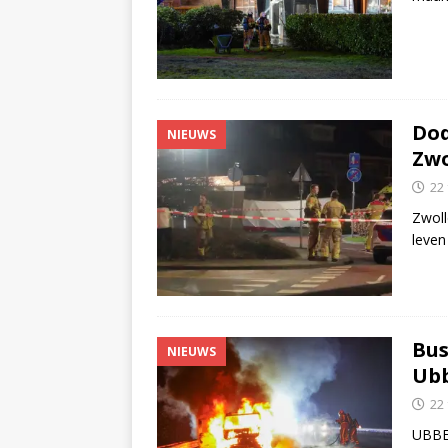
Dod
NIEUWS
Zwo
22
Zwoll
leven
Bus
NIEUWS
Ubb
22
UBBEN