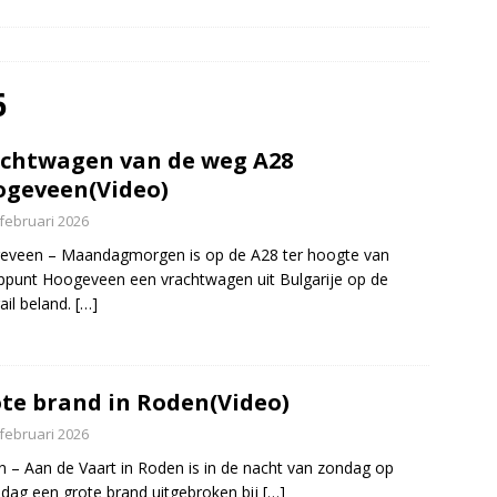
er aangevaren op Schildmeer Steendam(Video)
NIEUWS
’s botsen bij Duits Nederlandse grens(Video)
NIEUWS
elauto en personenwagen in botsing in Ommen(Video)
NIEUWS
6
 over de kop Staphorst(Video)
NIEUWS
chtwagen van de weg A28
geveen(Video)
 februari 2026
eveen – Maandagmorgen is op de A28 ter hoogte van
punt Hoogeveen een vrachtwagen uit Bulgarije op de
ail beland.
[…]
te brand in Roden(Video)
 februari 2026
 – Aan de Vaart in Roden is in de nacht van zondag op
ag een grote brand uitgebroken bij
[…]