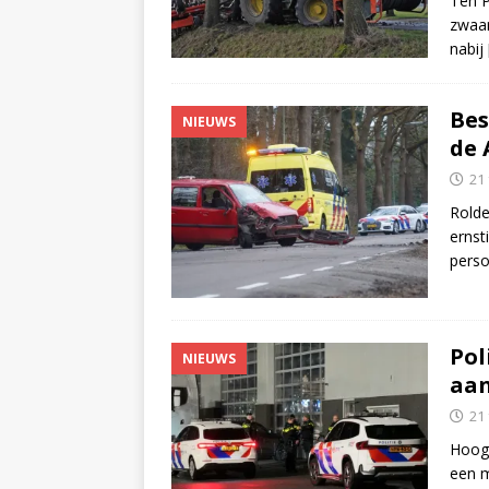
Ten P
zwaar
nabij
Bes
NIEUWS
de 
21
Rolde
ernst
pers
Pol
NIEUWS
aan
21
Hooge
een m