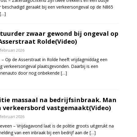
ost – Zaterdagochtend zijn twee trekkers en een busje
 beschadigd geraakt bij een verkeersongeval op de N865
[…]
tuurder zwaar gewond bij ongeval op
Asserstraat Rolde(Video)
 februari 2026
 – Op de Asserstraat in Rolde heeft vrijdagmiddag een
ig verkeersongeval plaatsgevonden. Daarbij is een
onenauto door nog onbekende
[…]
itie massaal na bedrijfsinbraak. Man
 verkeersbord vastgemaakt(Video)
 februari 2026
veen – Vrijdagavond laat is de politie groots uitgerukt na
elding van een inbraak bij een bedrijf aan de
[…]