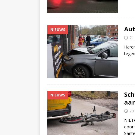
Aut
NIEUWS
21
Haren
tegen
Sch
NIEUWS
aan
20
NIETA
door 
Sant