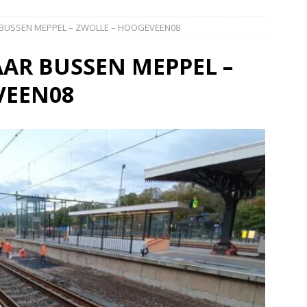
elauto en personenwagen in botsing in Ommen(Video)
NIEUWS
 BUSSEN MEPPEL – ZWOLLE – HOOGEVEEN08
band en wagen met stro in de brand in Oosterhesselen(Video)
AR BUSSEN MEPPEL –
ine brand in Wijster(Video)
NIEUWS
VEEN08
er aangevaren op Schildmeer Steendam(Video)
NIEUWS