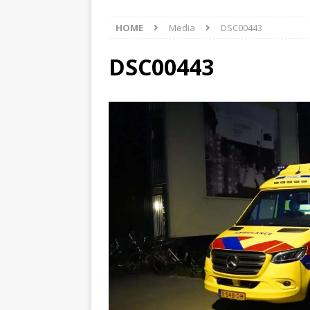
[ 6 augustus 2026 ]
Best
HOME
Media
DSC00443
[ 6 augustus 2026 ]
Klap
NIEUWS
DSC00443
[ 6 augustus 2026 ]
Mach
[ 7 augustus 2026 ]
Surf