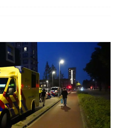
elauto en personenwagen in botsing in Ommen(Video)
NIEUWS
band en wagen met stro in de brand in Oosterhesselen(Video)
ine brand in Wijster(Video)
NIEUWS
er aangevaren op Schildmeer Steendam(Video)
NIEUWS