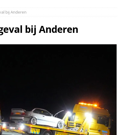
elauto en personenwagen in botsing in Ommen(Video)
NIEUWS
al bij Anderen
band en wagen met stro in de brand in Oosterhesselen(Video)
geval bij Anderen
ine brand in Wijster(Video)
NIEUWS
er aangevaren op Schildmeer Steendam(Video)
NIEUWS