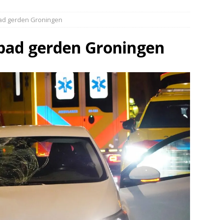
elauto en personenwagen in botsing in Ommen(Video)
NIEUWS
ad gerden Groningen
band en wagen met stro in de brand in Oosterhesselen(Video)
pad gerden Groningen
ine brand in Wijster(Video)
NIEUWS
er aangevaren op Schildmeer Steendam(Video)
NIEUWS