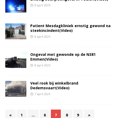
8 april 2025
Patient Mesdagkliniek ernstig gewond na
steekincindent(Video)
8 april 2025
Ongeval met gewonde op de N381
Emmen(Video)
8 april 2025
Veel rook bij winkelbrand
Dedemsvaart(Video)
7 april 2025
«
1
…
6
7
8
9
»