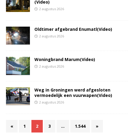
(Video)
2 augustus 2026
Oldtimer afgebrand Enumatl(Video)
2 augustus 2026
Woningbrand Marum(Video)
2 augustus 2026
Weg in Groningen werd afgesloten
vermoedelijk een vuurwapen(Video)
2 augustus 2026
«
1
2
3
…
1.544
»